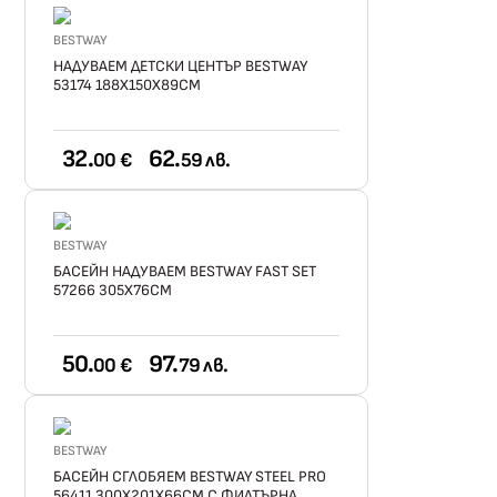
BESTWAY
НАДУВАЕМ ДЕТСКИ ЦЕНТЪР BESTWAY
53174 188X150Х89СМ
32.
62.
00 €
59 лв.
BESTWAY
БАСЕЙН НАДУВАЕМ BESTWAY FAST SET
57266 305Х76СМ
50.
97.
00 €
79 лв.
BESTWAY
БАСЕЙН СГЛОБЯЕМ BESTWAY STEEL PRO
56411 300X201X66СМ С ФИЛТЪРНА