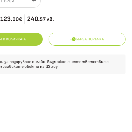
БРОЙ
123.
240.
00€
57 лв.
И В КОЛИЧКАТА
БЪРЗА ПОРЪЧКА
ни за пазаруване онлайн. Възможно е несъответствие с
ърговските обекти на GStroy.