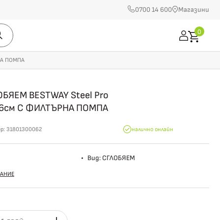
0700 14 600
Магазини
0
НА ПОМПА
БЯЕМ BESTWAY Steel Pro
76см С ФИЛТЪРНА ПОМПА
ер:
31801300062
налично онлайн
Вид: СГЛОБЯЕМ
АНИЕ