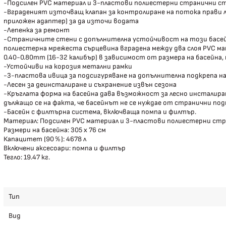
-Подсилен PVC материал и 3-пластови полиестерни странични с
-Вграденият източващ клапан за контролиране на потока прави ле
приложен адаптер) за да източи водата
-Лепенка за ремонт
-Страничните стени с допълнителна устойчивост на този басейн 
полиестерна мрежеста сърцевина вградена между два слоя PVC ма
0.40-0.80mm (16-32 калибър) в зависимост от размера на басейна,
-Устойчиви на корозия метални рамки
-3-пластова ивица за подсигуряване на допълнителна подкрепа 
-Лесен за деинсталиране и съхранение извън сезона
-Кръглата форма на басейна дава възможност за лесно инсталир
дължащо се на факта, че басейнът не се нуждае от странични под
-Басейн с филтърна система, включваща помпа и филтър.
Материал: Подсилен PVC материал и 3-пластови полиестерни ст
Размери на басейна: 305 x 76 см
Капацитет (90％): 4678 л
Включени аксесоари: помпа и филтър
Тегло: 19.47 кг.
Тип
Вид