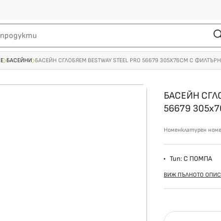
НЕ
БАСЕЙНИ
БАСЕЙН СГЛОБЯЕМ BESTWAY STEEL PRO 56679 305X76СМ С ФИЛТЪР
БАСЕЙН СГЛО
56679 305x
Номенклатурен ном
Тип: С ПОМПА
ВИЖ ПЪЛНОТО ОПИС