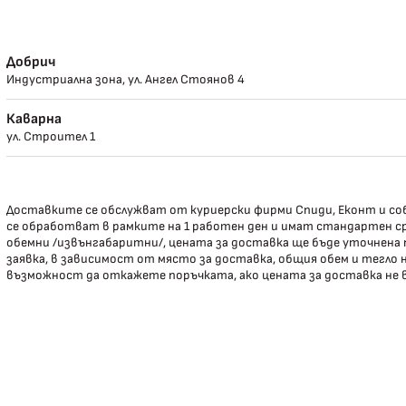
Добрич
Индустриална зона, ул. Ангел Стоянов 4
Каварна
ул. Строител 1
Доставките се обслужват от куриерски фирми Спиди, Еконт и соб
се обработват в рамките на 1 работен ден и имат стандартен ср
обемни /извънгабаритни/, цената за доставка ще бъде уточнена
заявка, в зависимост от място за доставка, общия обем и тегло
възможност да откажете поръчката, ако цената за доставка не 