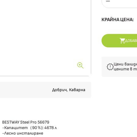
КРАЙНА ЦЕНА:
ДОБАВ
Цени валид
цените в т
Добрич,
Каварна
BESTWAY Steel Pro 56679
-Капацитет（90％): 4678 л
-Лесно инсталиране