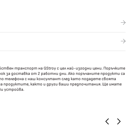
ствен транспорт на GStroy с цел най-изгодни цени. Поръчките
ок за доставка от 2 работни дни. Ако поръчаните продукти са
 по телефона с наш консултант след като подадете своята
 на продуктите, както и други ваши предпочитания. Ще имате
ви устройва.