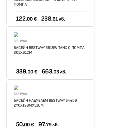
ПОМПА
122.
238.
00 €
61 лв.
BESTWAY
БАСЕЙН BESTWAY 561RW TANX С ПОМПА
305X61СМ
339.
663.
00 €
03 лв.
BESTWAY
БАСЕЙН НАДУВАЕМ BESTWAY 54409
270Х198МХ51СМ
50.
97.
00 €
79 лв.