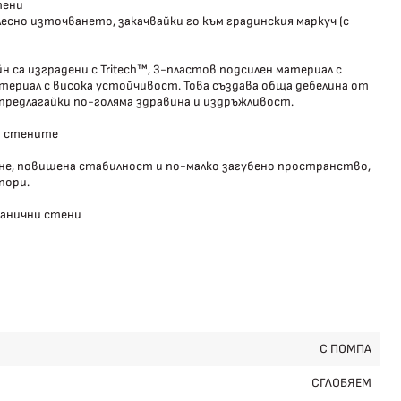
тени
сно източването, закачвайки го към градинския маркуч (с
са изградени с Tritech™, 3-пластов подсилен материал с
териал с висока устойчивост. Това създава обща дебелина от
 предлагайки по-голяма здравина и издръжливост.
на стените
ане, повишена стабилност и по-малко загубено пространство,
пори.
ранични стени
С ПОМПА
СГЛОБЯЕМ