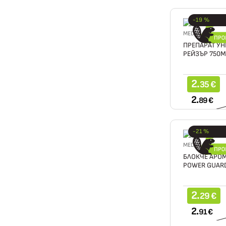
-19 %
MEDIX
ПРЕПАРАТ У
РЕЙЗЪР 750М
2.
35 €
2.
89 €
-21 %
MEDIX
БЛОКЧЕ АРО
POWER GUARD
2.
29 €
2.
91 €