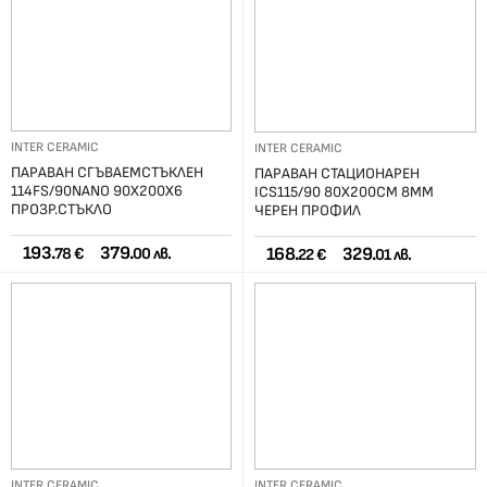
INTER CERAMIC
INTER CERAMIC
ПАРАВАН СГЪВАЕМСТЪКЛЕН
ПАРАВАН СТАЦИОНАРЕН
114FS/90NANO 90Х200Х6
ICS115/90 80X200СМ 8ММ
ПРОЗР.СТЪКЛО
ЧЕРЕН ПРОФИЛ
193.
379.
168.
329.
78 €
00 лв.
22 €
01 лв.
INTER CERAMIC
INTER CERAMIC