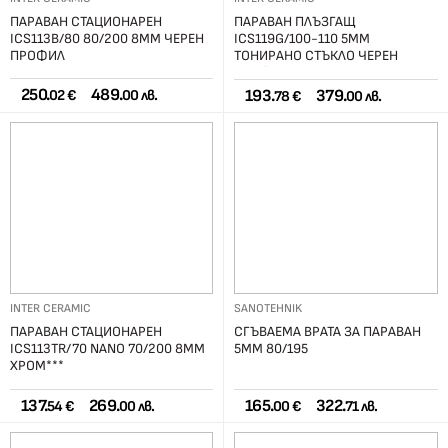
ПАРАВАН СТАЦИОНАРЕН
ПАРАВАН ПЛЪЗГАЩ
ICS113B/80 80/200 8ММ ЧЕРЕН
ICS119G/100-110 5ММ
ПРОФИЛ
ТОНИРАНО СТЪКЛО ЧЕРЕН
ПРОФИЛ
250.
489.
193.
379.
02 €
00 лв.
78 €
00 лв.
INTER CERAMIC
SANOTEHNIK
ПАРАВАН СТАЦИОНАРЕН
СГЪВАЕМА ВРАТА ЗА ПАРАВАН
ICS113TR/70 NANO 70/200 8ММ
5ММ 80/195
ХРОМ***
137.
269.
165.
322.
54 €
00 лв.
00 €
71 лв.