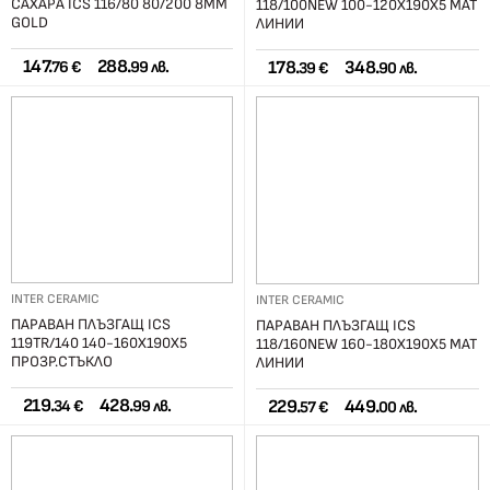
САХАРА ICS 116/80 80/200 8ММ
118/100NEW 100-120Х190Х5 МАТ
GOLD
ЛИНИИ
147.
288.
178.
348.
76 €
99 лв.
39 €
90 лв.
INTER CERAMIC
INTER CERAMIC
ПАРАВАН ПЛЪЗГАЩ ICS
ПАРАВАН ПЛЪЗГАЩ ICS
119TR/140 140-160Х190Х5
118/160NEW 160-180Х190Х5 МАТ
ПРОЗР.СТЪКЛО
ЛИНИИ
219.
428.
229.
449.
34 €
99 лв.
57 €
00 лв.