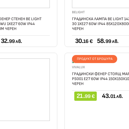
BELIGHT
ЕНЕР СТЕНЕН BE LIGHT
ГРАДИНСКА ЛАМПА BE LIGHT 14
 WU 1ХE27 60W IP44
30 1ХE27 60W IP44 85X120X80
ММ ЧЕРЕН
ЧЕРЕН
32.
30.
58.
99 лв.
16 €
99 лв.
ПРОДУКТ ОТ БРОШУРА
VIVALUX
ГРАДИНСКИ ФЕНЕР СТОЯЩ MA
PS001 Е27 60W IP44 150X150X
ЧЕРЕН
21.
43.
99 €
01 лв.