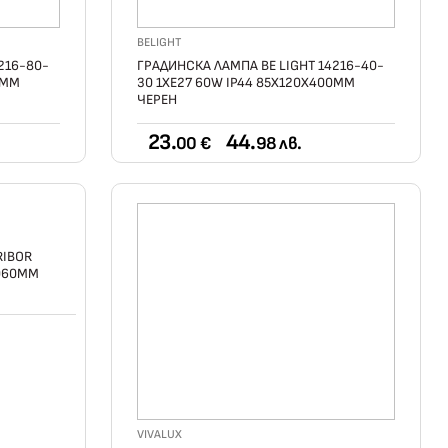
BELIGHT
216-80-
ГРАДИНСКА ЛАМПА BE LIGHT 14216-40-
0ММ
30 1ХE27 60W IP44 85X120X400ММ
ЧЕРЕН
23.
44.
00 €
98 лв.
RIBOR
1060ММ
VIVALUX