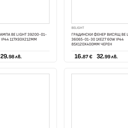
BELIGHT
АМПА BE LIGHT 39200-01-
ГРАДИНСКИ ФЕНЕР ВИСЯЩ BE 
W IP44 117X93X212ММ
36065-01-30 1ХE27 60W IP44
85X120X400ММ ЧЕРЕН
29.
16.
32.
98 лв.
87 €
99 лв.