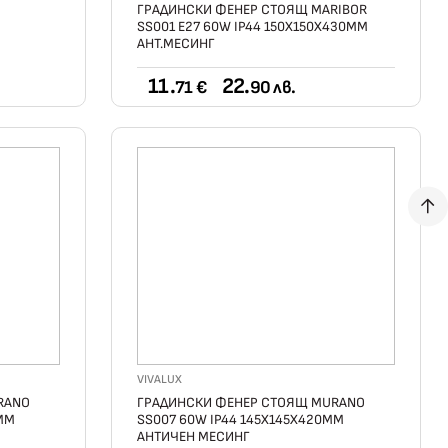
ГРАДИНСКИ ФЕНЕР СТОЯЩ MARIBOR
SS001 Е27 60W IP44 150X150X430ММ
АНТ.МЕСИНГ
11.
22.
71 €
90 лв.
VIVALUX
RANO
ГРАДИНСКИ ФЕНЕР СТОЯЩ MURANO
0ММ
SS007 60W IP44 145X145X420ММ
АНТИЧЕН МЕСИНГ