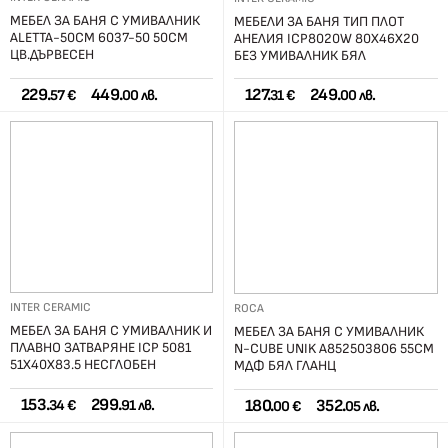
МЕБЕЛ ЗА БАНЯ С УМИВАЛНИК
МЕБЕЛИ ЗА БАНЯ ТИП ПЛОТ
ALETTA-50СМ 6037-50 50СМ
АНЕЛИЯ ICP8020W 80X46X20
ЦВ.ДЪРВЕСЕН
БЕЗ УМИВАЛНИК БЯЛ
229.
449.
127.
249.
57 €
00 лв.
31 €
00 лв.
INTER CERAMIC
ROCA
МЕБЕЛ ЗА БАНЯ С УМИВАЛНИК И
МЕБЕЛ ЗА БАНЯ С УМИВАЛНИК
ПЛАВНО ЗАТВАРЯНЕ ICP 5081
N-CUBE UNIK A852503806 55СМ
51Х40Х83.5 НЕСГЛОБЕН
МДФ БЯЛ ГЛАНЦ
153.
299.
180.
352.
34 €
91 лв.
00 €
05 лв.