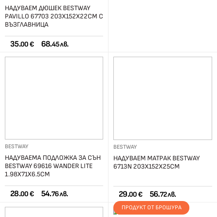
НАДУВАЕМ ДЮШЕК BESTWAY
PAVILLO 67703 203Х152Х22СМ С
ВЪЗГЛАВНИЦА
35.
68.
00 €
45 лв.
BESTWAY
BESTWAY
НАДУВАЕМА ПОДЛОЖКА ЗА СЪН
НАДУВАЕМ МАТРАК BESTWAY
BESTWAY 69616 WANDER LITE
6713N 203X152X25СМ
1.98X71X6.5CМ
28.
54.
29.
56.
00 €
76 лв.
00 €
72 лв.
ПРОДУКТ ОТ БРОШУРА