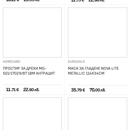
11.
22.
75 €
98 лв.
HORECANO
EUROGOLD
ПРОСТИР ЗА ДРЕХИ MG-
МАСА ЗА ГЛАДЕНЕ NOVA LITE
501/17029/87 18М АНТРАЦИТ
METALLIC 114X34СМ
11.
22.
35.
70.
71 €
90 лв.
79 €
00 лв.