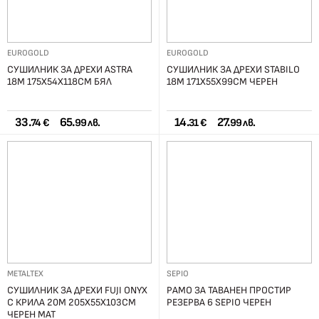
EUROGOLD
EUROGOLD
СУШИЛНИК ЗА ДРЕХИ ASTRA
СУШИЛНИК ЗА ДРЕХИ STABILO
18М 175X54X118СМ БЯЛ
18М 171X55X99СМ ЧЕРЕН
33.
65.
14.
27.
74 €
99 лв.
31 €
99 лв.
METALTEX
SEPIO
СУШИЛНИК ЗА ДРЕХИ FUJI ONYX
РАМО ЗА ТАВАНЕН ПРОСТИР
С КРИЛА 20М 205X55X103СМ
РЕЗЕРВА 6 SEPIO ЧЕРЕН
ЧЕРЕН МАТ