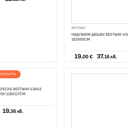
BESTWAY
НАДУВАЕМ ДЮШЕК BESTWAY 43
183X85СМ
19.
37.
00 €
16 лв.
Т БРОШУРА
РЕСЛО BESTWAY 43643
SH 118Х117СМ
19.
36 лв.