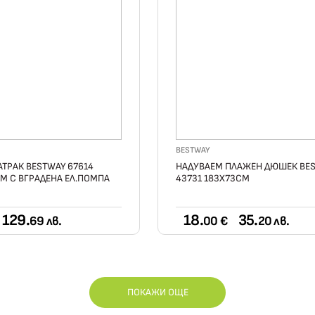
BESTWAY
ТРАК BESTWAY 67614
НАДУВАЕМ ПЛАЖЕН ДЮШЕК BE
М С ВГРАДЕНА ЕЛ.ПОМПА
43731 183Х73СМ
129.
18.
35.
69 лв.
00 €
20 лв.
ПОКАЖИ ОЩЕ