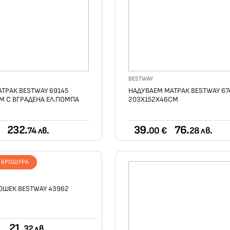
BESTWAY
ТРАК BESTWAY 69145
НАДУВАЕМ МАТРАК BESTWAY 67
М С ВГРАДЕНА ЕЛ.ПОМПА
203X152X46СМ
232.
39.
76.
74 лв.
00 €
28 лв.
Т БРОШУРА
ЮШЕК BESTWAY 43962
21.
32 лв.