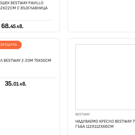
ШЕК BESTWAY PAVILLO
52Х22СМ С ВЪЗГЛАВНИЦА
68.
45 лв.
Т БРОШУРА
Л BESTWAY 2.20М 75X50СМ
35.
01 лв.
BESTWAY
НАДУВАЕМО КРЕСЛО BESTWAY 7
ГЪБА 112X112X66CМ