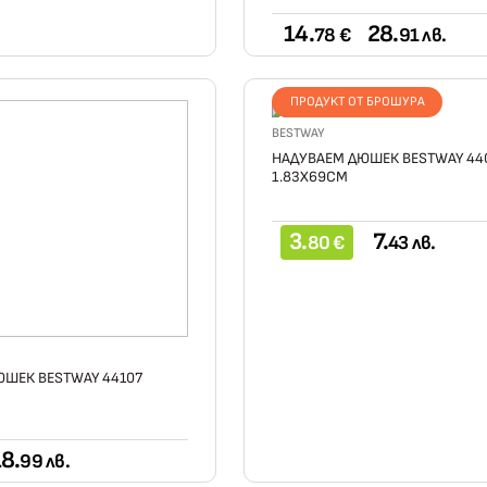
14.
28.
78 €
91 лв.
ПРОДУКТ ОТ БРОШУРА
BESTWAY
НАДУВАЕМ ДЮШЕК BESTWAY 44
1.83X69СМ
3.
7.
80 €
43 лв.
ШЕК BESTWAY 44107
8.
99 лв.