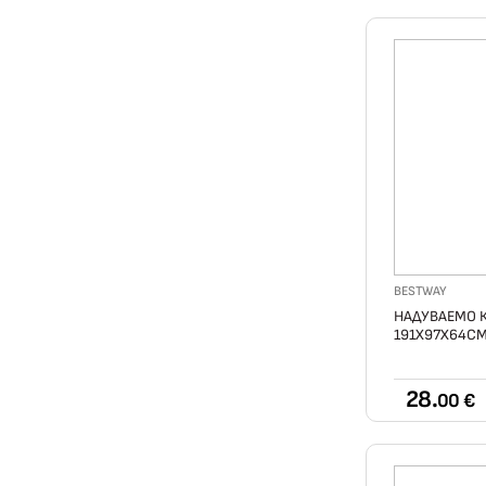
BESTWAY
НАДУВАЕМО К
191Х97Х64С
28.
00 €