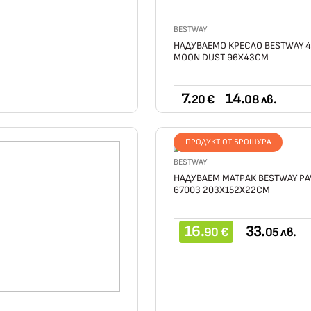
BESTWAY
НАДУВАЕМО КРЕСЛО BESTWAY 
MOON DUST 96Х43СМ
7.
14.
20 €
08 лв.
ПРОДУКТ ОТ БРОШУРА
BESTWAY
НАДУВАЕМ МАТРАК BESTWAY PA
67003 203Х152Х22СМ
16.
33.
90 €
05 лв.