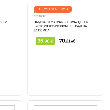
ПРОДУКТ ОТ БРОШУРА
BESTWAY
5052
НАДУВАЕМ МАТРАК BESTWAY QUEEN
67836 203Х152Х30СМ С ВГРАДЕНА
ЕЛ.ПОМПА
35.
70.
90 €
21 лв.