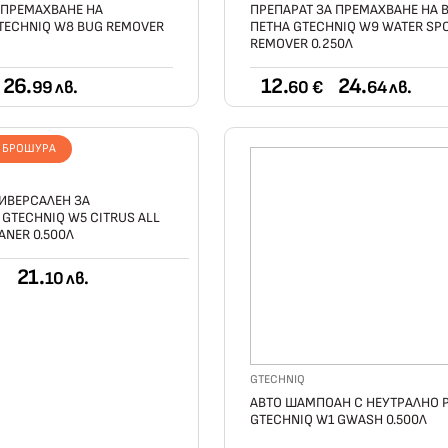
 ПРЕМАХВАНЕ НА
ПРЕПАРАТ ЗА ПРЕМАХВАНЕ НА 
TECHNIQ W8 BUG REMOVER
ПЕТНА GTECHNIQ W9 WATER SP
REMOVER 0.250Л
26.
12.
24.
99 лв.
60 €
64 лв.
Т БРОШУРА
ИВЕРСАЛЕН ЗА
GTECHNIQ W5 CITRUS ALL
ANER 0.500Л
21.
10 лв.
GTECHNIQ
АВТО ШАМПОАН С НЕУТРАЛНО 
GTECHNIQ W1 GWASH 0.500Л