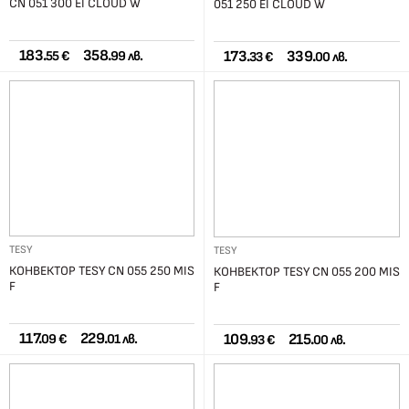
CN 051 300 EI CLOUD W
051 250 EI CLOUD W
183.
358.
173.
339.
55 €
99 лв.
33 €
00 лв.
TESY
TESY
КОНВЕКТОР TESY CN 055 250 MIS
КОНВЕКТОР TESY CN 055 200 MIS
F
F
117.
229.
109.
215.
09 €
01 лв.
93 €
00 лв.