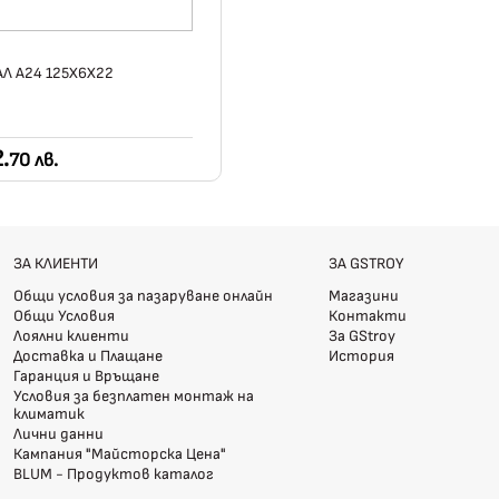
АЛ А24 125Х6Х22
.
70 лв.
ЗА КЛИЕНТИ
ЗА GSTROY
Общи условия за пазаруване онлайн
Магазини
Общи Условия
Контакти
Лоялни клиенти
За GStroy
Доставка и Плащане
История
Гаранция и Връщане
Условия за безплатен монтаж на
климатик
Лични данни
Кампания "Майсторска Цена"
BLUM - Продуктов каталог