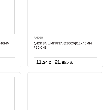
RAIDER
Ф16ММ
ДИСК ЗА ШМИРГЕЛ Ф200ХФ16Х40ММ
Р60 СИВ
11.
21.
24 €
98 лв.