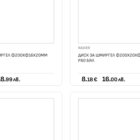
RAIDER
ИРГЕЛ Ф200ХФ16Х20ММ
ДИСК ЗА ШМИРГЕЛ Ф200Х20Х
Р60 БЯЛ
8.
8.
16.
99 лв.
18 €
00 лв.