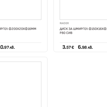
RAIDER
ИРГЕЛ Ф200Х20ХФ16ММ
ДИСК ЗА ШМИРГЕЛ Ф150Х16Х
Р80 СИВ
0.
3.
6.
97 лв.
57 €
98 лв.