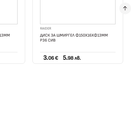
RAIDER
Ф13ММ
ДИСК ЗА ШМИРГЕЛ Ф150Х16ХФ13ММ
Р36 СИВ
3.
5.
06 €
98 лв.