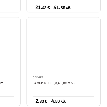
21.
41.
42 €
89 лв.
GADGET
ММ
ЗАМБИ К-Т Ф2,3,4,6,8ММ 5БР
2.
4.
30 €
50 лв.