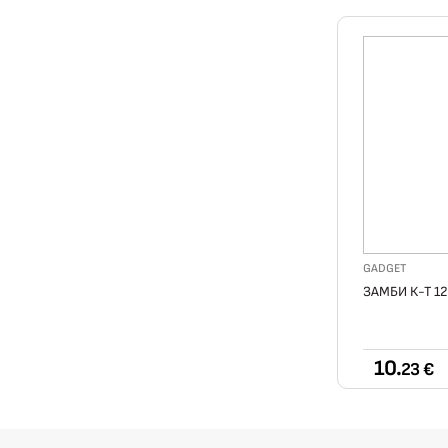
GADGET
ЗАМБИ К-Т 1
10.
23 €