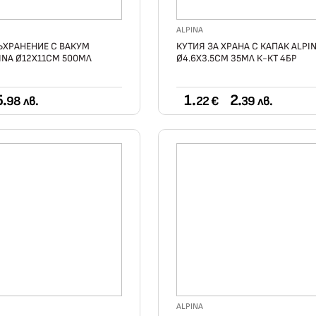
ALPINA
ЪХРАНЕНИЕ С ВАКУМ
КУТИЯ ЗА ХРАНА С КАПАК ALPI
INA Ø12Х11СМ 500МЛ
Ø4.6Х3.5СМ 35МЛ К-КТ 4БР
5.
1.
2.
98 лв.
22 €
39 лв.
ALPINA