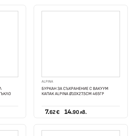
ALPINA
Л
БУРКАН ЗА СЪХРАНЕНИЕ С ВАКУУМ
ТЪКЛО
КАПАК ALPINA Ø10X27.5CМ 465ГР
7.
14.
62 €
90 лв.