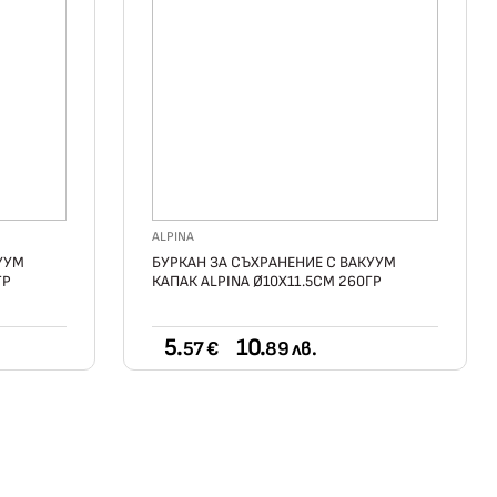
ALPINA
УУМ
БУРКАН ЗА СЪХРАНЕНИЕ С ВАКУУМ
ГР
КАПАК ALPINA Ø10X11.5CМ 260ГР
5.
10.
57 €
89 лв.