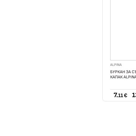
ALPINA
БУРКАН ЗА С
КАПАК ALPIN
7.
1
11 €