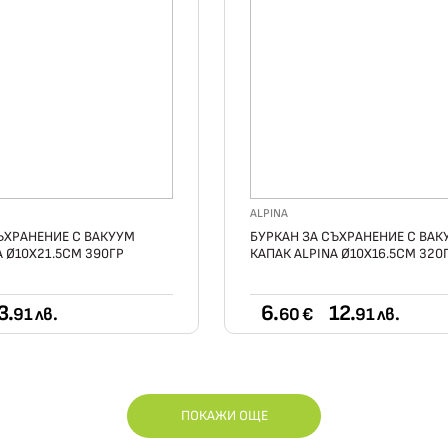
ALPINA
ЪХРАНЕНИЕ С ВАКУУМ
БУРКАН ЗА СЪХРАНЕНИЕ С ВАК
A Ø10X21.5CМ 390ГР
КАПАК ALPINA Ø10X16.5CМ 320
3.
6.
12.
91 лв.
60 €
91 лв.
ПОКАЖИ ОЩЕ