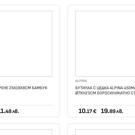
ALPINA
РЕНЕ 25X19X8СМ БАМБУК
БУТИЛКА С ЦЕДКА ALPINA 450М
Ø7XH23CМ БОРОСИЛИКАТНО С
11.
10.
19.
48 лв.
17 €
89 лв.