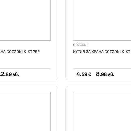
COZZONI
АНА COZZONI K-KT 7БР
КУТИЯ ЗА ХРАНА COZZONI K-KT
12.
4.
8.
89 лв.
59 €
98 лв.