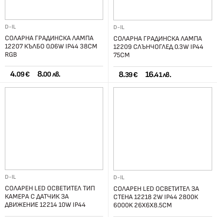
D-IL
D-IL
СОЛАРНА ГРАДИНСКА ЛАМПА
СОЛАРНА ГРАДИНСКА ЛАМПА
12207 КЪЛБО 0.06W IP44 38СМ
12209 СЛЪНЧОГЛЕД 0.3W IP44
RGB
75СМ
4.
8.
8.
16.
09 €
00 лв.
39 €
41 лв.
D-IL
D-IL
СОЛАРЕН LED ОСВЕТИТЕЛ ТИП
СОЛАРЕН LED ОСВЕТИТЕЛ ЗА
КАМЕРА С ДАТЧИК ЗА
СТЕНА 12218 2W IP44 2800К
ДВИЖЕНИЕ 12214 10W IP44
6000K 26X6X8.5СМ
6500K