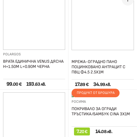
POLARGOS
ВРАТА ЕДИНИЧНА VENUS ДЯСНА
МРЕЖА-ОГРАДНО ПАНО
H=1.50М L=0.90М ЧЕРНА
ПОЦИНКОВАНО АНТРАЦИТ С
ПВЦ Ф4.5 2.5Х1М
99.
193.
17.
34.
00 €
63 лв.
89 €
99 лв.
ПРОДУКТ ОТ БРОШУРА
РОСИМА
ПОКРИВАЛО ЗА ОГРАДИ
ТРЪСТИКА/БАМБУК CINA 3X1М
7.
14.
20 €
08 лв.