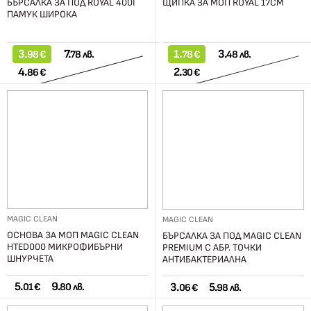
БЪРСАЛКА ЗА ПОД ROYAL 400Г
ЩИПКА ЗА МОП ROYAL 17СМ
ПАМУК ШИРОКА
3.
7.
1.
3.
98 €
78 лв.
78 €
48 лв.
4.
2.
86 €
30 €
MAGIC CLEAN
MAGIC CLEAN
ОСНОВА ЗА МОП MAGIC CLEAN
БЪРСАЛКА ЗА ПОД MAGIC CLEAN
HTED000 МИКРОФИБЪРНИ
PREMIUM С АБР. ТОЧКИ
ШНУРЧЕТА
АНТИБАКТЕРИАЛНА
5.
9.
3.
5.
01 €
80 лв.
06 €
98 лв.