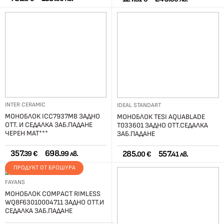
INTER CERAMIC
IDEAL STANDART
МОНОБЛОК ICC7937MB ЗАДНО
МОНОБЛОК TESI AQUABLADE
ОТТ. И СЕДАЛКА ЗАБ.ПАДАНЕ
T033601 ЗАДНО ОТТ.СЕДАЛКА
ЧЕРЕН МАТ***
ЗАБ.ПАДАНЕ
357.
698.
285.
557.
39 €
99 лв.
00 €
41 лв.
ПРОДУКТ ОТ БРОШУРА
FAYANS
МОНОБЛОК COMPACT RIMLESS
WQ8F63010004711 ЗАДНО ОТТ.И
СЕДАЛКА ЗАБ.ПАДАНЕ