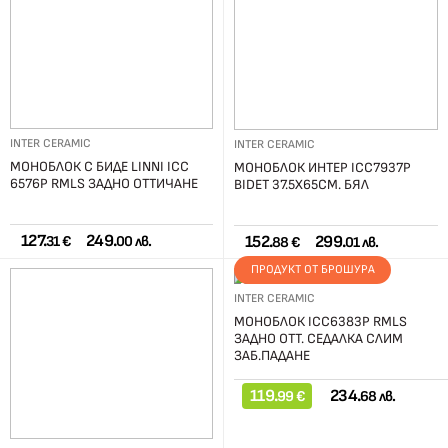
INTER CERAMIC
INTER CERAMIC
МОНОБЛОК С БИДЕ LINNI ICC
МОНОБЛОК ИНТЕР ICC7937P
6576P RMLS ЗАДНО ОТТИЧАНЕ
BIDET 37.5X65СМ. БЯЛ
127.
249.
152.
299.
31 €
00 лв.
88 €
01 лв.
ПРОДУКТ ОТ БРОШУРА
INTER CERAMIC
МОНОБЛОК ICC6383P RMLS
ЗАДНО ОТТ. СЕДАЛКА СЛИМ
ЗАБ.ПАДАНЕ
119.
234.
99 €
68 лв.