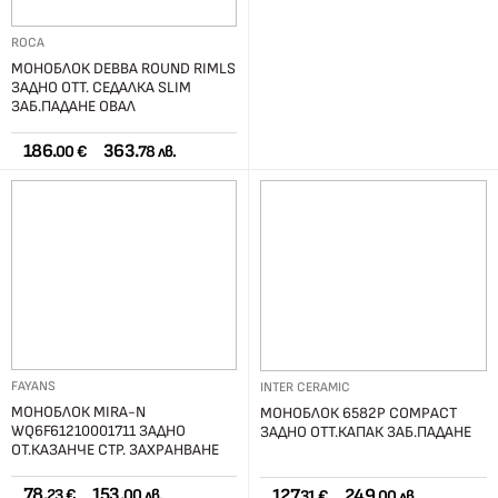
ROCA
МОНОБЛОК DEBBA ROUND RIMLS
ЗАДНО ОТТ. СЕДАЛКА SLIM
ЗАБ.ПАДАНЕ ОВАЛ
186.
363.
00 €
78 лв.
FAYANS
INTER CERAMIC
МОНОБЛОК MIRA-N
МОНОБЛОК 6582P COMPACT
WQ6F61210001711 ЗАДНО
ЗАДНО ОТТ.КАПАК ЗАБ.ПАДАНЕ
ОТ.КАЗАНЧЕ СТР. ЗАХРАНВАНЕ
78.
153.
127.
249.
23 €
00 лв.
31 €
00 лв.