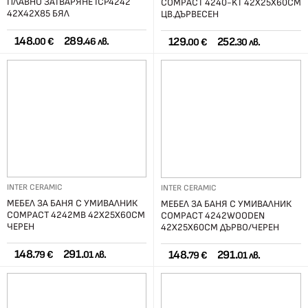
ПЛАВНО ЗАТВАРЯНЕ ICP4242
COMPACT 4240-KT 42X25X60СМ
42Х42Х85 БЯЛ
ЦВ.ДЪРВЕСЕН
148.
289.
129.
252.
00 €
46 лв.
00 €
30 лв.
INTER CERAMIC
INTER CERAMIC
МЕБЕЛ ЗА БАНЯ С УМИВАЛНИК
МЕБЕЛ ЗА БАНЯ С УМИВАЛНИК
COMPACT 4242MB 42X25X60СМ
COMPACT 4242WOODEN
ЧЕРЕН
42X25X60СМ ДЪРВО/ЧЕРЕН
148.
291.
148.
291.
79 €
01 лв.
79 €
01 лв.