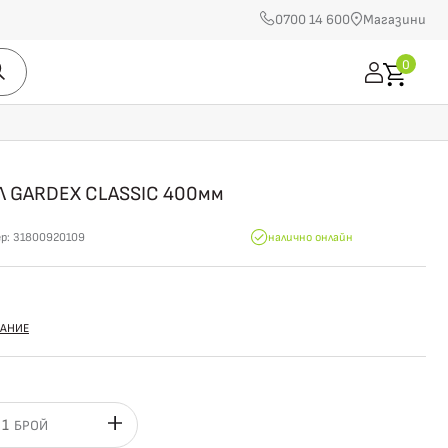
0700 14 600
Магазини
0
Л GARDEX CLASSIC 400мм
ер:
31800920109
налично онлайн
м
АНИЕ
БРОЙ