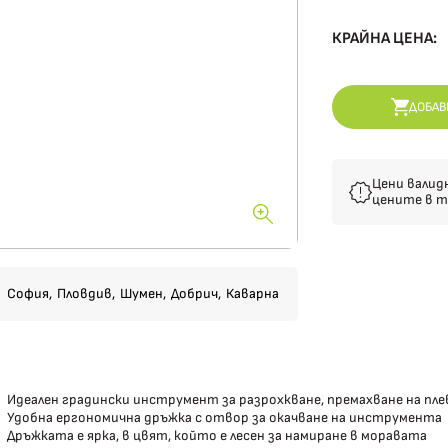
КРАЙНА ЦЕНА:
ДОБАВ
Цени валид
цените в т
София,
Пловдив,
Шумен,
Добрич,
Каварна
Идеален градински инструмент за разрохкване, премахване на пле
Удобна ергономична дръжка с отвор за окачване на инструмента
Дръжката е ярка, в цвят, който е лесен за намиране в моравата