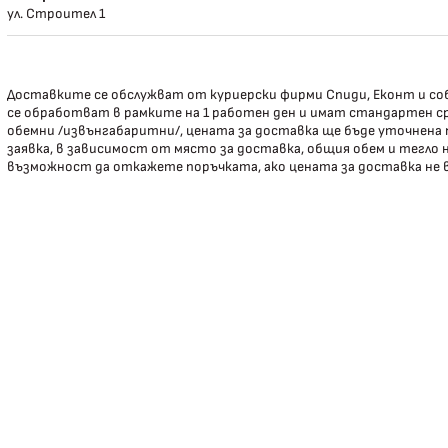
ул. Строител 1
Доставките се обслужват от куриерски фирми Спиди, Еконт и соб
се обработват в рамките на 1 работен ден и имат стандартен ср
обемни /извънгабаритни/, цената за доставка ще бъде уточнена
заявка, в зависимост от място за доставка, общия обем и тегло
възможност да откажете поръчката, ако цената за доставка не 