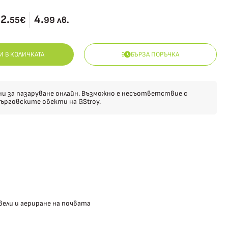
2.
4.
55€
99 лв.
И В КОЛИЧКАТА
БЪРЗА ПОРЪЧКА
ни за пазаруване онлайн. Възможно е несъответствие с
ърговските обекти на GStroy.
вели и аериране на почвата