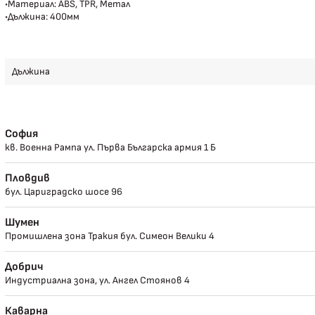
•Материал: ABS, TPR, Метал
•Дължина: 400мм
Дължина
София
кв. Военна Рампа ул. Първа Българска армия 1 Б
Пловдив
бул. Цариградско шосе 96
Шумен
Промишлена зона Тракия бул. Симеон Велики 4
Добрич
Индустриална зона, ул. Ангел Стоянов 4
Каварна