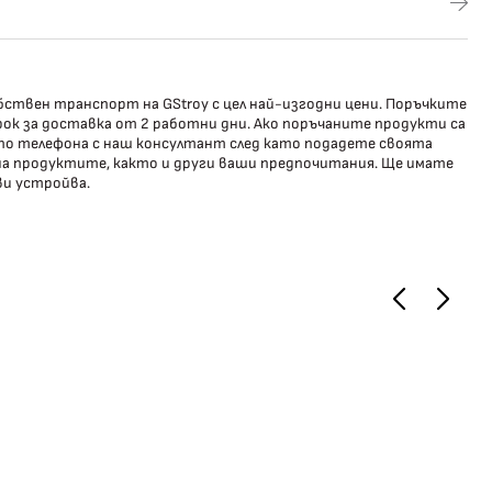
ствен транспорт на GStroy с цел най-изгодни цени. Поръчките
ок за доставка от 2 работни дни. Ако поръчаните продукти са
 по телефона с наш консултант след като подадете своята
 на продуктите, както и други ваши предпочитания. Ще имате
ви устройва.