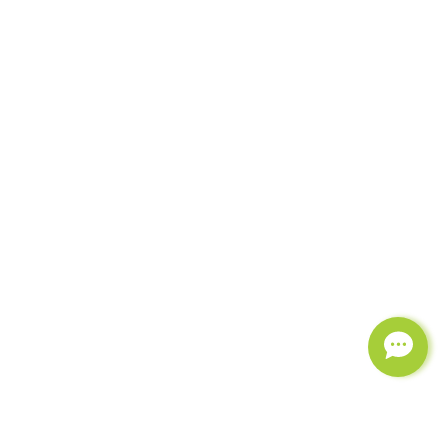
Още от категорията
БЪРЗА ПОРЪЧКА